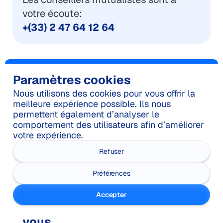
votre écoute:
+(33) 2 47 64 12 64
Paramètres cookies
Nous utilisons des cookies pour vous offrir la
meilleure expérience possible. Ils nous
COMMENT CHOISIR MA
permettent également d’analyser le
comportement des utilisateurs afin d’améliorer
GARANTIE
votre expérience.
FAMILLES ET PARTICULIERS
Refuser
?
Préférences
Seniors & retraités : une
Accepter
mutuelle qui évolue avec
vous