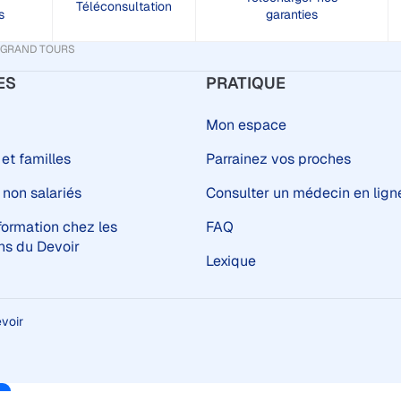
Téléconsultation
s
garanties
URS GRAND TOURS
ES
PRATIQUE
Mon espace
 et familles
Parrainez vos proches
 non salariés
Consulter un médecin en lign
formation chez les
FAQ
s du Devoir
Lexique
voir