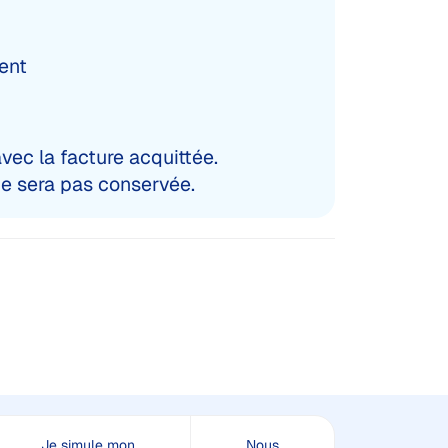
ment
ec la facture acquittée.
ne sera pas conservée.
Je simule mon
Nous