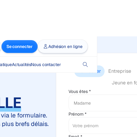
Se connecter
Adhésion en ligne
atique
Actualités
Nous contacter
Particulier
Entreprise
Jeune en f
Vous êtes *
LLE
via le formulaire.
Prénom *
plus brefs délais.
Email *